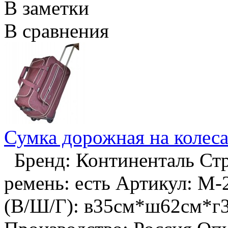
В заметки
В сравнения
Сумка дорожная на колес
Бренд: Континенталь Стр
ремень: есть Артикул: М-
(В/Ш/Г): в35см*ш62см*г3