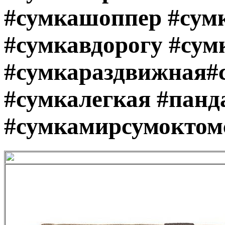
#сумкашоппер #сум
#сумкавдорогу #сум
#сумкараздвижная#
#сумкалегкая #панд
#сумкамирсумоктом